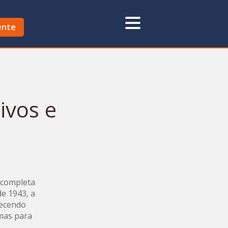
ente
ivos e
) completa
de 1943, a
lecendo
rmas para