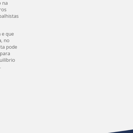
o na
ros
balhistas
a e que
a, no
sta pode
 para
ilíbrio
.