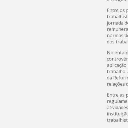
Entre os 
trabalhist
jornada d
remunerad
normas de
dos traba
No entant
controvér
aplicaçã
trabalho.
da Reform
relações 
Entre as 
regulamen
atividades
instituiçã
trabalhist