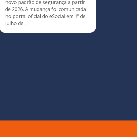
novo padrão de segurança a partir
de 2026. A mudança foi comunicada
no portal oficial do eSocial em 1º de
julho de...