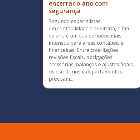
encerrar o ano com
segurança
Segundo especialistas
em contabilidade e auditoria, o fim
de ano é um dos períodos mais
intensos para áreas contábeis e
financeiras. Entre conciliações,
revisões fiscais, obrigações
acessórias, balanços e ajustes finais,
os escritórios e departamentos
precisam...