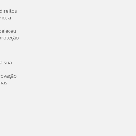
direitos
io, a
beleceu
proteção
 à sua
e
provação
 nas