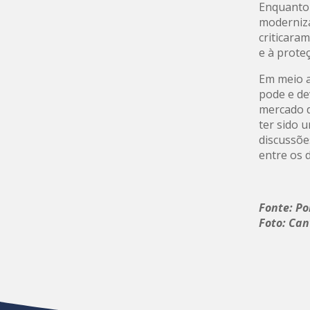
Enquanto 
moderniza
criticara
e à prote
Em meio a
pode e de
mercado d
ter sido 
discussõe
entre os 
Fonte: Po
Foto: Ca