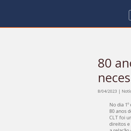
80 an
neces
8/04/2023
|
Notí
No dia 1º
80 anos de
CLT foi u
direitos 
a relação