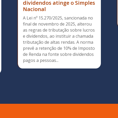
dividendos atinge o Simples
Nacional
A Lei nº 15.270/2025, sancionada no
final de novembro de 2025, alterou
as regras de tributação sobre lucros
e dividendos, ao instituir a chamada
tributação de altas rendas. A norma
prevê a retenção de 10% de Imposto
de Renda na fonte sobre dividendos
pagos a pessoas...