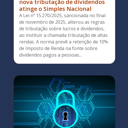
nova tributação de dividendos
atinge o Simples Nacional
A Lei nº 15.270/2025, sancionada no final
de novembro de 2025, alterou as regras
de tributação sobre lucros e dividendos,
ao instituir a chamada tributação de altas
rendas. A norma prevê a retenção de 10%
de Imposto de Renda na fonte sobre
dividendos pagos a pessoas...