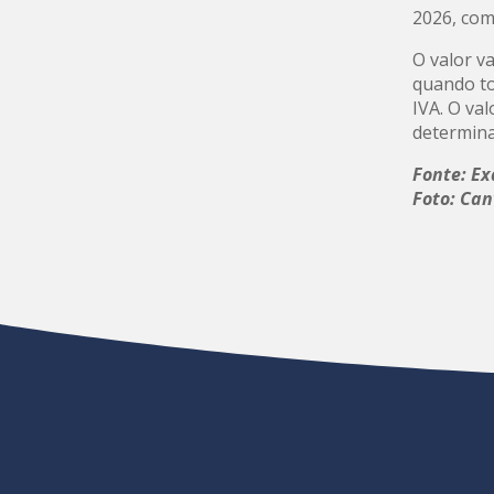
2026, com
O valor v
quando to
IVA. O va
determina
Fonte: E
Foto: Ca