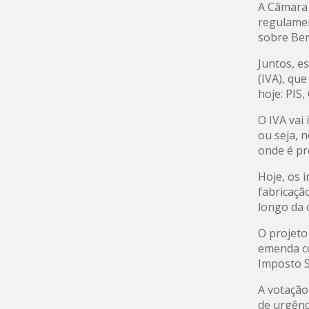
A Câmara 
regulamen
sobre Ben
Juntos, e
(IVA), qu
hoje: PIS,
O IVA vai
ou seja, 
onde é pr
Hoje, os 
fabricaçã
longo da 
O projeto
emenda co
Imposto S
A votação
de urgênci