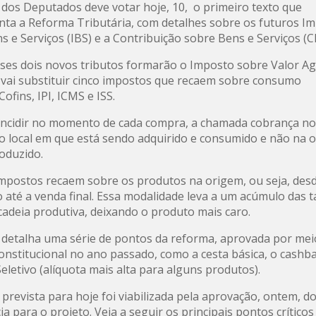
dos Deputados deve votar hoje, 10, o primeiro texto que
ta a Reforma Tributária, com detalhes sobre os futuros I
s e Serviços (IBS) e a Contribuição sobre Bens e Serviços (C
sses dois novos tributos formarão o Imposto sobre Valor A
e vai substituir cinco impostos que recaem sobre consumo
 Cofins, IPI, ICMS e ISS.
 incidir no momento de cada compra, a chamada cobrança no
no local em que está sendo adquirido e consumido e não na 
oduzido.
impostos recaem sobre os produtos na origem, ou seja, des
o até a venda final. Essa modalidade leva a um acúmulo das 
cadeia produtiva, deixando o produto mais caro.
 detalha uma série de pontos da reforma, aprovada por me
nstitucional no ano passado, como a cesta básica, o cashba
eletivo (alíquota mais alta para alguns produtos).
 prevista para hoje foi viabilizada pela aprovação, ontem, d
a para o projeto. Veja a seguir os principais pontos críticos