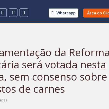
Whatsapp
Área do Cli
amentação da Reform
tária será votada nesta
a, sem consenso sobre
tos de carnes
ícias