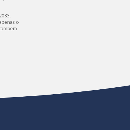
2033,
 apenas o
e também