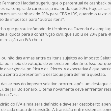
o Fernando Haddad sugeriu que o percentual de cashback p
es na compra de carnes seja maior do que 20%. Hoje as carn
 em um cashback de 20% para CBS e IBS, quando o texto c
ão de impostos para “outros itens”.
cho que gerou incômodo de técnicos da Fazenda é a amplia
de alíquota para a construção civil, que subiu de 20% para 
m relação ao IVA cheio.
s
o ou não das armas entre os itens sujeitos ao Imposto Selet
ida por meio de votação de emenda em plenário. Isso porqu
 divergência política e os líderes. A expectativa é que parti
ou centro apresentem o destaque para definir a questão.
a das armas do imposto seletivo ocorreu após um destaque 
PL), de Jair Bolsonaro. O tema novamente deve enfrentar resi
io da Casa.
adrão do IVA ainda será definido e deve ser descoberto ape
 de cada etapa de transição. A transição entre sistemas co