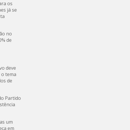
ara os
es já se
ita
ção no
40% de
ivo deve
e o tema
dos de
do Partido
stência
nas um
meça em