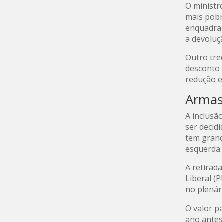
O ministr
mais pobr
enquadram
a devoluç
Outro tre
desconto 
redução e
Arma
A inclusã
ser decid
tem grande
esquerda 
A retirad
Liberal (
no plenár
O valor p
ano antes