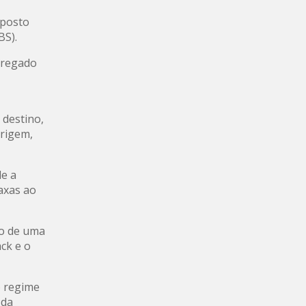
mposto
BS).
gregado
 destino,
origem,
de a
taxas ao
io de uma
ck e o
o regime
 da