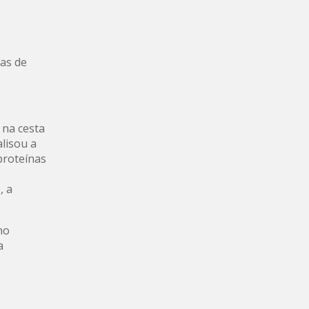
as de
 na cesta
lisou a
proteínas
, a
no
a