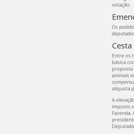
votação.
Emen
Os pedido
deputados
Cesta
Entre os 
básica co
proposta 
animais e
compensaç
alíquota 
A elevaçã
imposto s
Fazenda. 
president
Deputados