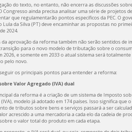
ação do texto, no entanto, não encerra as discussões sobr
O Congresso ainda precisa analisar uma série de projetos de
tar que regulamentarão pontos específicos da PEC. O gov
io Lula da Silva (PT) deve encaminhar as propostas no prime
de 2024.
s da aprovação da reforma também não serão sentidos de i
transição para o novo modelo de tributação sobre o cons
 2026, e somente em 2033 o atual sistema será totalmente
do pelo novo.
 seguir os principais pontos para entender a reforma:
sobre Valor Agregado (IVA) dual
incipal da reforma é a criação de um sistema de Imposto sob
(IVA), modelo já adotado em 174 países. Isso significa que o
nto de tributos sobre bens e serviços passará a ser calcul
alor acrescido a uma mercadoria a cada elo da cadeia de pro
sobre o valor total do produto em cada etapa.
 proposto, o IVA será dual, ou seja, composto de dois tribu