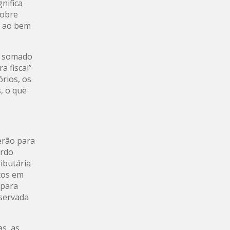
nifica
sobre
o ao bem
e, somado
a fiscal”
órios, os
, o que
erão para
ardo
ibutária
tos em
 para
bservada
s, as