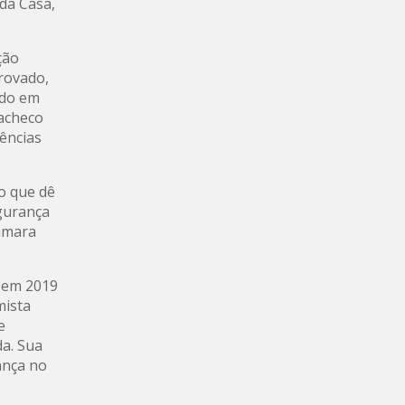
 da Casa,
ção
provado,
ado em
Pacheco
ências
o que dê
egurança
Câmara
a em 2019
mista
e
da. Sua
ança no