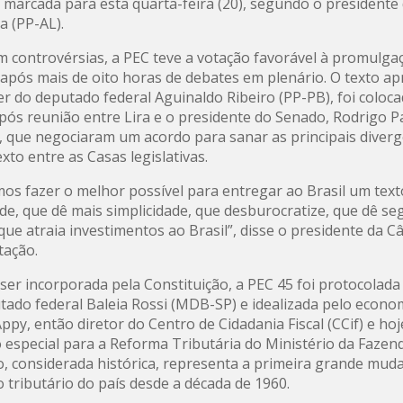
 marcada para esta quarta-feira (20), segundo o presidente
a (PP-AL).
m controvérsias, a PEC teve a votação favorável à promulga
 após mais de oito horas de debates em plenário. O texto a
r do deputado federal Aguinaldo Ribeiro (PP-PB), foi coloc
pós reunião entre Lira e o presidente do Senado, Rodrigo 
 que negociaram um acordo para sanar as principais diverg
xto entre as Casas legislativas.
os fazer o melhor possível para entregar ao Brasil um text
de, que dê mais simplicidade, que desburocratize, que dê s
e que atraia investimentos ao Brasil”, disse o presidente da 
tação.
 ser incorporada pela Constituição, a PEC 45 foi protocolad
tado federal Baleia Rossi (MDB-SP) e idealizada pelo econo
ppy, então diretor do Centro de Cidadania Fiscal (CCif) e hoj
o especial para a Reforma Tributária do Ministério da Fazen
, considerada histórica, representa a primeira grande mud
 tributário do país desde a década de 1960.