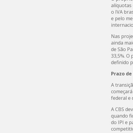
alíquotas
o IVA bra
e pelo me
internaci
Nas proje
ainda mai
de São Pa
33,5%. O 
definido 
Prazo de
A transiç
começará 
federal e
A CBS dev
quando fi
do IPI e 
competiti