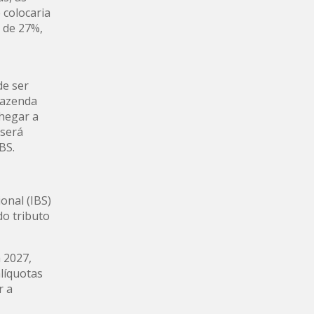
 colocaria
 de 27%,
a
de ser
Fazenda
chegar a
 será
BS.
onal (IBS)
o tributo
m 2027,
líquotas
r a