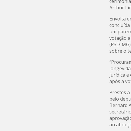
cerimônia
Arthur Lir
Envolta e
concluída
um parece
votação a
(PSD-MG),
sobre o te
“Procuram
longevida
jurídica 
após a vo
Prestes a
pelo depu
Bernard A
secretári
aprovação
arcabouço