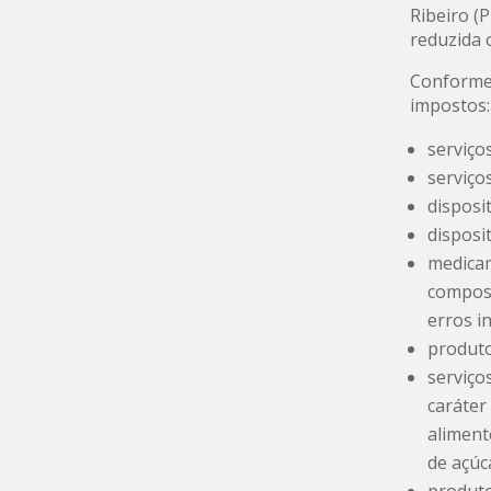
Ribeiro (
reduzida 
Conforme 
impostos:
serviço
serviço
disposi
disposi
medicam
composi
erros i
produto
serviço
caráter
aliment
de açúc
produto