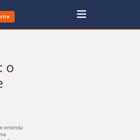
ente
: o
e
 de emenda
uma