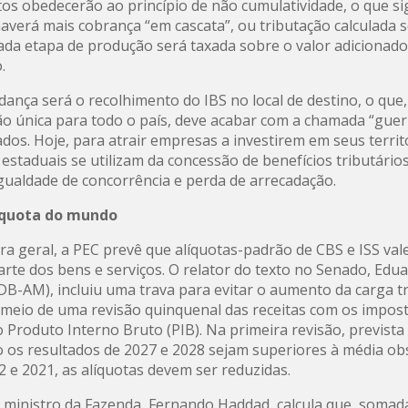
os obedecerão ao princípio de não cumulatividade, o que sig
averá mais cobrança “em cascata”, ou tributação calculada 
Cada etapa de produção será taxada sobre o valor adicionad
.
ança será o recolhimento do IBS no local de destino, o qu
ção única para todo o país, deve acabar com a chamada “guerr
ados. Hoje, para atrair empresas a investirem em seus territ
estaduais se utilizam da concessão de benefícios tributários
gualdade de concorrência e perda de arrecadação.
íquota do mundo
a geral, a PEC prevê que alíquotas-padrão de CBS e ISS val
arte dos bens e serviços. O relator do texto no Senado, Edu
B-AM), incluiu uma trava para evitar o aumento da carga tr
r meio de uma revisão quinquenal das receitas com os impos
o Produto Interno Bruto (PIB). Na primeira revisão, prevista
o os resultados de 2027 e 2028 sejam superiores à média o
2 e 2021, as alíquotas devem ser reduzidas.
 ministro da Fazenda, Fernando Haddad, calcula que, somada