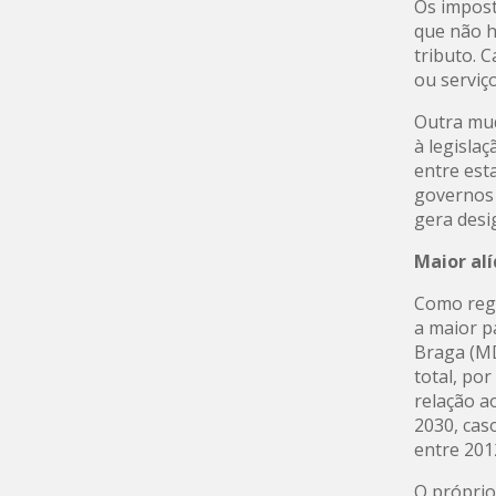
Os impost
que não h
tributo. 
ou serviço
Outra mud
à legisla
entre est
governos 
gera desi
Maior al
Como regr
a maior p
Braga (MD
total, po
relação a
2030, cas
entre 201
O próprio