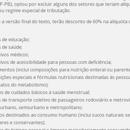
PP-PB), optou por excluir alguns dos setores que teriam alíq
ou regime especial de tributação.
a versão final do texto, terão desconto de 60% na alíquota
s de educação;
s de saúde;
tivos médicos;
tivos de acessibilidade para pessoas com deficiência;
entos (inclui composições para nutrição enteral ou parente
ções especiais e fórmulas nutricionais destinadas às pess
natos do metabolismo);
s de cuidados básicos à saúde menstrual;
s de transporte coletivo de passageiros rodoviário e metrovi
 urbano, semiurbano e metropolitano;
os destinados ao consumo humano (inclui sucos naturais s
ares e conservantes);
s de higiene pessoal e limpeza majoritariamente consumid