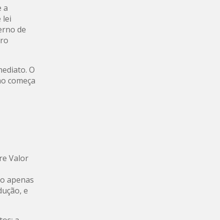
e a
 lei
erno de
iro
mediato. O
umo começa
re Valor
ado apenas
dução, e
tos: a