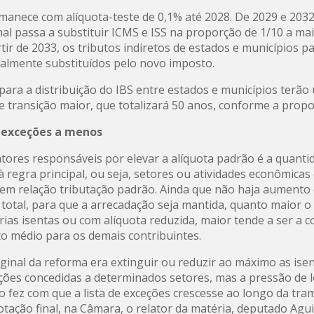
manece com alíquota-teste de 0,1% até 2028. De 2029 e 2032
al passa a substituir ICMS e ISS na proporção de 1/10 a ma
rtir de 2033, os tributos indiretos de estados e municípios 
ralmente substituídos pelo novo imposto.
 para a distribuição do IBS entre estados e municípios terão
e transição maior, que totalizará 50 anos, conforme a propo
exceções a menos
tores responsáveis por elevar a alíquota padrão é a quanti
à regra principal, ou seja, setores ou atividades econômicas
em relação tributação padrão. Ainda que não haja aumento
a total, para que a arrecadação seja mantida, quanto maior 
rias isentas ou com alíquota reduzida, maior tende a ser a 
o médio para os demais contribuintes.
riginal da reforma era extinguir ou reduzir ao máximo as ise
ões concedidas a determinados setores, mas a pressão de 
 fez com que a lista de exceções crescesse ao longo da tra
otação final, na Câmara, o relator da matéria, deputado Agu