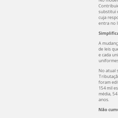
Contribui
substitui
cuja resp
entra no 
Simplific
A mudança
de leis q
e cada un
uniformes
No atual 
Tributaçã
foram edi
154 mil e
média, 54
anos.
Não cumu