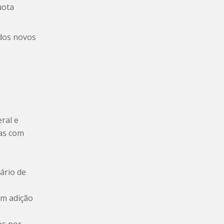
uota
 dos novos
ral e
oas com
ário de
em adição
os por