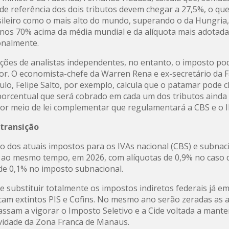
 de referência dos dois tributos devem chegar a 27,5%, o que
sileiro como o mais alto do mundo, superando o da Hungria,
nos 70% acima da média mundial e da alíquota mais adotad
onalmente.
ções de analistas independentes, no entanto, o imposto po
or. O economista-chefe da Warren Rena e ex-secretário da 
ulo, Felipe Salto, por exemplo, calcula que o patamar pode 
porcentual que será cobrado em cada um dos tributos ainda
por meio de lei complementar que regulamentará a CBS e o I
 transição
ão dos atuais impostos para os IVAs nacional (CBS) e subnaci
ao mesmo tempo, em 2026, com alíquotas de 0,9% no caso d
 de 0,1% no imposto subnacional.
e substituir totalmente os impostos indiretos federais já e
cam extintos PIS e Cofins. No mesmo ano serão zeradas as a
passam a vigorar o Imposto Seletivo e a Cide voltada a mante
vidade da Zona Franca de Manaus.