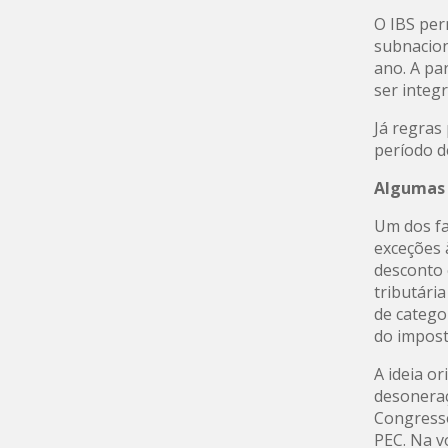
O IBS per
subnacion
ano. A pa
ser integ
Já regras
período d
Algumas 
Um dos fa
exceções 
desconto 
tributári
de catego
do impost
A ideia o
desoneraç
Congresso
PEC. Na v