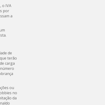
, o IVA
is por
passam a
 um
sta.
dade de
 que terão
 de carga
o número
cobrança
nções ou
lobbies no
mitação da
inaldo