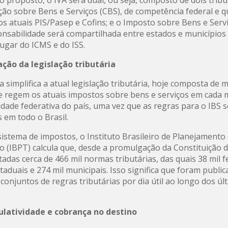
ção sobre Bens e Serviços (CBS), de competência federal e 
 os atuais PIS/Pasep e Cofins; e o Imposto sobre Bens e Servi
onsabilidade será compartilhada entre estados e municípios
lugar do ICMS e do ISS.
ação da legislação tributária
 simplifica a atual legislação tributária, hoje composta de 
ue regem os atuais impostos sobre bens e serviços em cada 
idade federativa do país, uma vez que as regras para o IBS 
 em todo o Brasil.
sistema de impostos, o Instituto Brasileiro de Planejamento
o (IBPT) calcula que, desde a promulgação da Constituição d
tadas cerca de 466 mil normas tributárias, das quais 38 mil f
staduais e 274 mil municipais. Isso significa que foram publi
 conjuntos de regras tributárias por dia útil ao longo dos úl
latividade e cobrança no destino