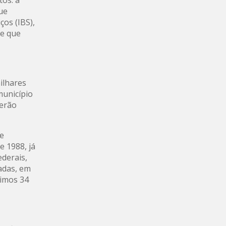
que
ços (IBS),
 e que
milhares
município
serão
 e
e 1988, já
ederais,
cadas, em
timos 34