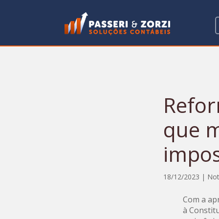
Refor
que m
impos
18/12/2023
|
Not
Com a apr
à Constit