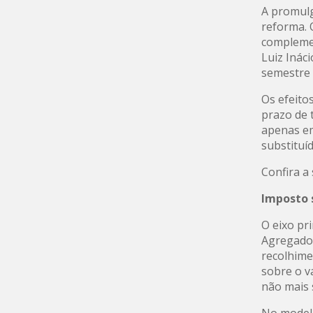
A promulg
reforma. 
complemen
Luiz Inác
semestre 
Os efeito
prazo de 
apenas em
substituí
Confira a
Imposto 
O eixo pr
Agregado 
recolhime
sobre o v
não mais 
No modelo