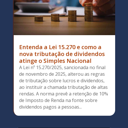
Entenda a Lei 15.270 e como a
nova tributação de dividendos
atinge o Simples Nacional
A Lei nº 15.270/2025, sancionada no final
de novembro de 2025, alterou as regras
de tributação sobre lucros e dividendos,
ao instituir a chamada tributação de altas
rendas. A norma prevê a retenção de 10%
de Imposto de Renda na fonte sobre
dividendos pagos a pessoas...