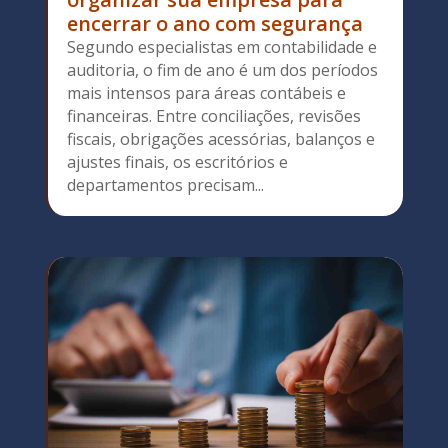
encerrar o ano com segurança
Segundo especialistas em contabilidade e
auditoria, o fim de ano é um dos períodos
mais intensos para áreas contábeis e
financeiras. Entre conciliações, revisões
fiscais, obrigações acessórias, balanços e
ajustes finais, os escritórios e
departamentos precisam...