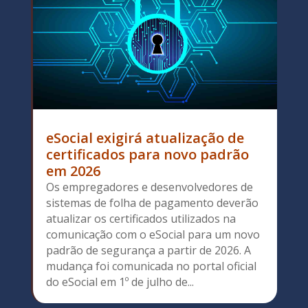
eSocial exigirá atualização de
certificados para novo padrão
em 2026
Os empregadores e desenvolvedores de
sistemas de folha de pagamento deverão
atualizar os certificados utilizados na
comunicação com o eSocial para um novo
padrão de segurança a partir de 2026. A
mudança foi comunicada no portal oficial
do eSocial em 1º de julho de...