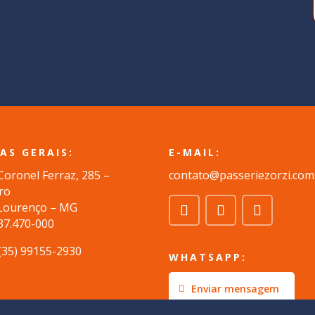
AS GERAIS:
E-MAIL:
Coronel Ferraz, 285 –
contato@passeriezorzi.com
ro
Lourenço – MG
37.470-000
 (35) 99155-2930
WHATSAPP:
Enviar mensagem