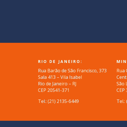
RIO DE JANEIRO:
MIN
Rua Barão de São Francisco, 373
Rua 
Sala 413 – Vila Isabel
Cent
Rio de Janeiro – RJ
São 
CEP 20541-371
CEP 
Tel.: (
21) 2135-6449
Tel.: