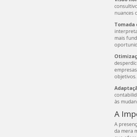
consulti
nuances o
Tomada d
interpret
mais fund
oportunid
Otimizaç
desperdíc
empresas 
objetivos.
Adaptaçã
contabili
às mudanç
A Imp
A presenç
da mera m