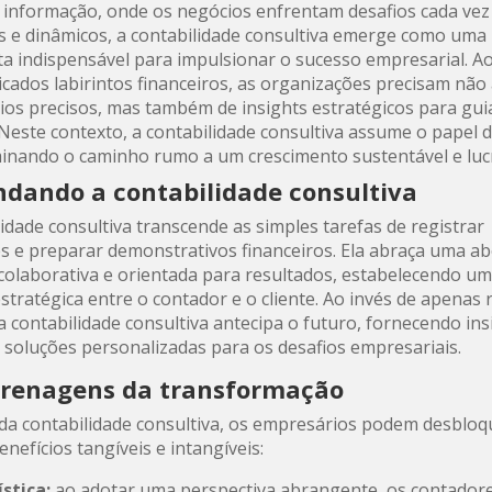
 informação, onde os negócios enfrentam desafios cada vez
 e dinâmicos, a contabilidade consultiva emerge como uma
a indispensável para impulsionar o sucesso empresarial. A
ricados labirintos financeiros, as organizações precisam nã
rios precisos, mas também de insights estratégicos para gui
 Neste contexto, a contabilidade consultiva assume o papel 
uminando o caminho rumo a um crescimento sustentável e lucr
dando a contabilidade consultiva
lidade consultiva transcende as simples tarefas de registrar
s e preparar demonstrativos financeiros. Ela abraça uma 
 colaborativa e orientada para resultados, estabelecendo u
stratégica entre o contador e o cliente. Ao invés de apenas 
a contabilidade consultiva antecipa o futuro, fornecendo ins
e soluções personalizadas para os desafios empresariais.
grenagens da transformação
da contabilidade consultiva, os empresários podem desblo
enefícios tangíveis e intangíveis:
ística:
ao adotar uma perspectiva abrangente, os contador