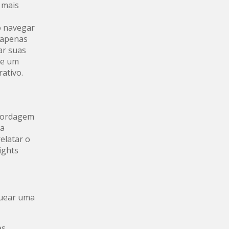
 mais
o navegar
o apenas
ar suas
de um
ativo.
abordagem
ma
relatar o
ights
quear uma
es