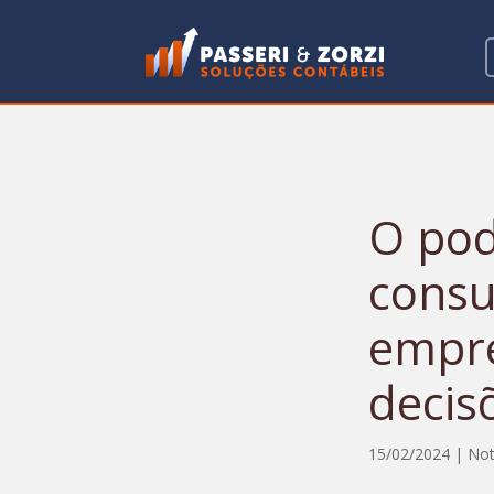
O pod
consu
empr
decis
15/02/2024
|
Not