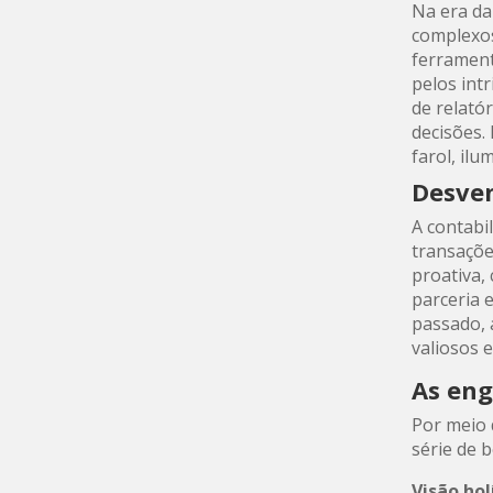
Na era da
complexos
ferrament
pelos int
de relató
decisões.
farol, il
Desven
A contabi
transaçõe
proativa,
parceria e
passado, 
valiosos 
As en
Por meio 
série de b
Visão hol