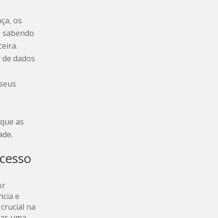
ça, os
, sabendo
eira.
 de dados
 seus
 que as
ade.
ucesso
or
ncia e
crucial na
nas uma