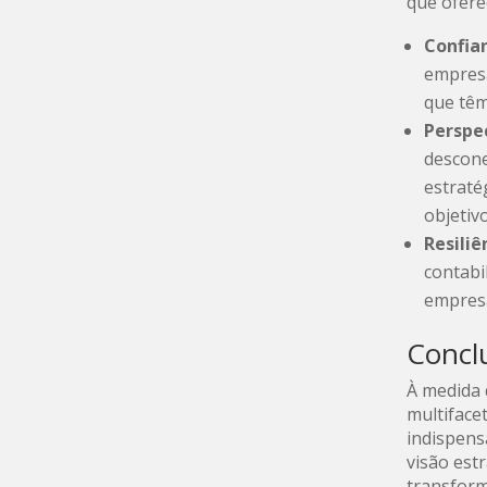
que ofere
Confian
empresá
que têm
Perspe
descone
estraté
objetiv
Resiliê
contabi
empresa
Concl
À medida 
multiface
indispens
visão est
transform