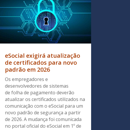
eSocial exigirá atualização
de certificados para novo
padrão em 2026
Os empregadores e
desenvolvedores de sistemas
de folha de pagamento deverão
atualizar os certificados utilizados na
comunicação com o eSocial para um
novo padrão de segurança a partir
de 2026. A mudança foi comunicada
no portal oficial do eSocial em 1º de