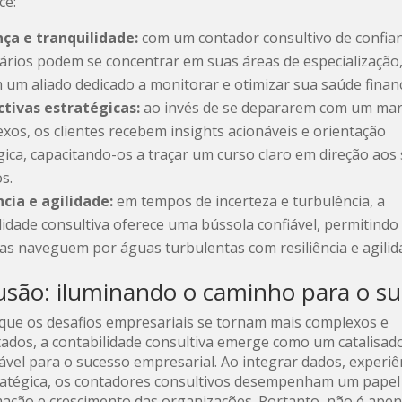
ce:
ça e tranquilidade:
com um contador consultivo de confian
rios podem se concentrar em suas áreas de especialização
 um aliado dedicado a monitorar e otimizar sua saúde financ
ctivas estratégicas:
ao invés de se depararem com um mar
xos, os clientes recebem insights acionáveis e orientação
gica, capacitando-os a traçar um curso claro em direção aos
os.
ncia e agilidade:
em tempos de incerteza e turbulência, a
lidade consultiva oferece uma bússola confiável, permitindo
s naveguem por águas turbulentas com resiliência e agilid
usão: iluminando o caminho para o s
que os desafios empresariais se tornam mais complexos e
tados, a contabilidade consultiva emerge como um catalisad
ável para o sucesso empresarial. Ao integrar dados, experiê
ratégica, os contadores consultivos desempenham um papel 
ação e crescimento das organizações. Portanto, não é ape