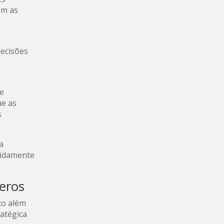
em as
decisões
de
ue as
s
a
pidamente
eros
to além
atégica