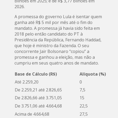
bilhões em 2025; e de R$ 3,77 bilhões em
2026.
A promessa do governo Lula é isentar quem
ganha até R$ 5 mil por mês até o fim do
mandato. A promessa já havia sido feita em
2018 pelo então candidato do PT à
Presidência da República, Fernando Haddad,
que hoje é ministro da Fazenda. O seu
concorrente Jair Bolsonaro “copiou” a
promessa e ganhou a eleição, mas não a
cumpriu em seus quatro anos de mandato.
Base de Cálculo (R$)
Alíquota (%)
Até 2.259,20
0
De 2.259,21 até 2.826,65
7,5
De 2.826,66 até 3.751,05
15
De 3.751,06 até 4.664,68
22,5
Acima de 4.664,68
27,5