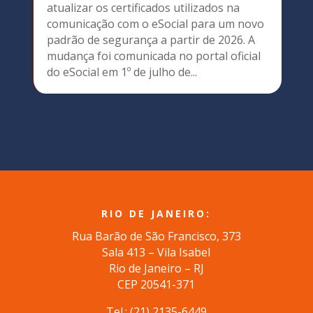
atualizar os certificados utilizados na
comunicação com o eSocial para um novo
padrão de segurança a partir de 2026. A
mudança foi comunicada no portal oficial
do eSocial em 1º de julho de...
RIO DE JANEIRO:
Rua Barão de São Francisco, 373
Sala 413 – Vila Isabel
Rio de Janeiro – RJ
CEP 20541-371
Tel.: (
21) 2135-6449