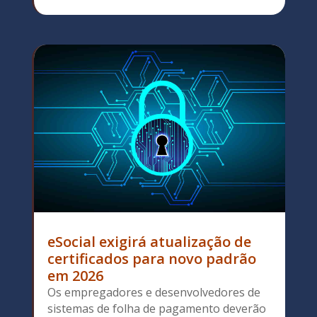
eSocial exigirá atualização de
certificados para novo padrão
em 2026
Os empregadores e desenvolvedores de
sistemas de folha de pagamento deverão