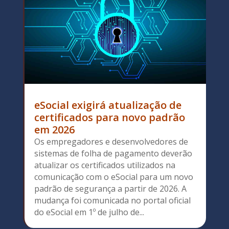
eSocial exigirá atualização de
certificados para novo padrão
em 2026
Os empregadores e desenvolvedores de
sistemas de folha de pagamento deverão
atualizar os certificados utilizados na
comunicação com o eSocial para um novo
padrão de segurança a partir de 2026. A
mudança foi comunicada no portal oficial
do eSocial em 1º de julho de...