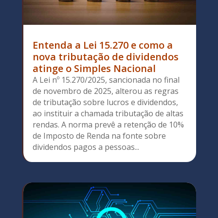
Entenda a Lei 15.270 e como a
nova tributação de dividendos
atinge o Simples Nacional
A Lei nº 15.270/2025, sancionada no final
de novembro de 2025, alterou as regras
de tributação sobre lucros e dividendos,
ao instituir a chamada tributação de altas
rendas. A norma prevê a retenção de 10%
de Imposto de Renda na fonte sobre
dividendos pagos a pessoas...