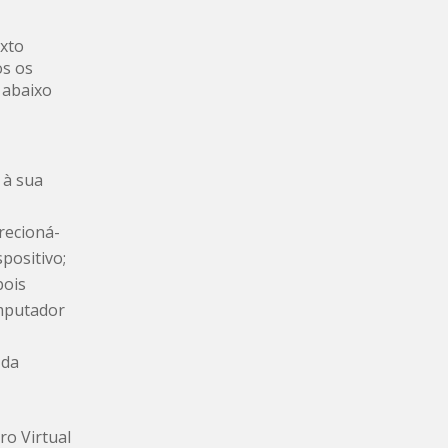
exto
os os
s abaixo
 à sua
irecioná-
spositivo;
pois
mputador
 da
ro Virtual