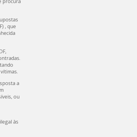
ue procura
supostas
) , que
nhecida
DF,
ontradas.
ntando
vítimas.
esposta a
em
íveis, ou
ilegal às