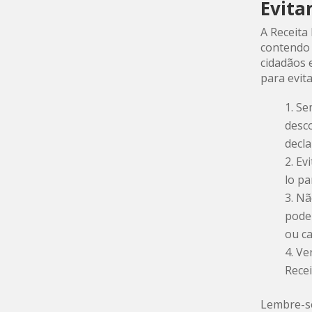
Evita
A Receita
contendo 
cidadãos e
para evit
Se
desc
decl
Evi
lo pa
Nã
pode
ou c
Ve
Recei
Lembre-se