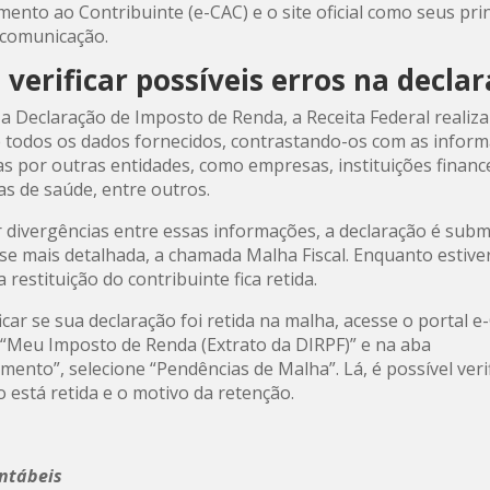
mento ao Contribuinte (e-CAC) e o site oficial como seus pri
 comunicação.
verificar possíveis erros na decla
 a Declaração de Imposto de Renda, a Receita Federal realiz
e todos os dados fornecidos, contrastando-os com as infor
s por outras entidades, como empresas, instituições finance
s de saúde, entre outros.
 divergências entre essas informações, a declaração é subm
se mais detalhada, a chamada Malha Fiscal. Enquanto estive
a restituição do contribuinte fica retida.
icar se sua declaração foi retida na malha, acesse o portal e
 “Meu Imposto de Renda (Extrato da DIRPF)” e na aba
mento”, selecione “Pendências de Malha”. Lá, é possível verif
o está retida e o motivo da retenção.
ontábeis