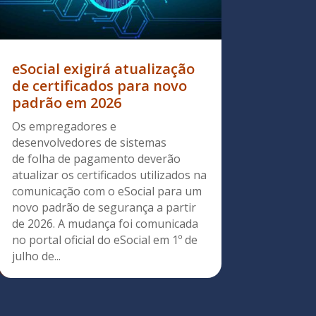
eSocial exigirá atualização
de certificados para novo
padrão em 2026
Os empregadores e
desenvolvedores de sistemas
de folha de pagamento deverão
atualizar os certificados utilizados na
comunicação com o eSocial para um
novo padrão de segurança a partir
de 2026. A mudança foi comunicada
no portal oficial do eSocial em 1º de
julho de...