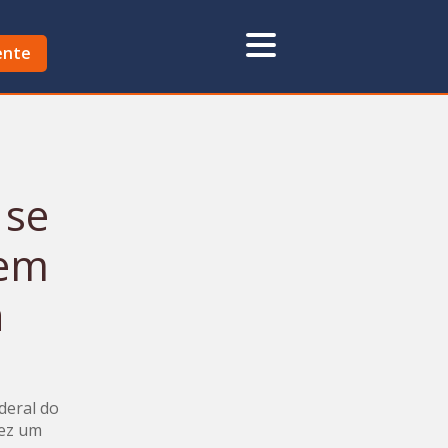
ente
 se
 em
a
deral do
fez um