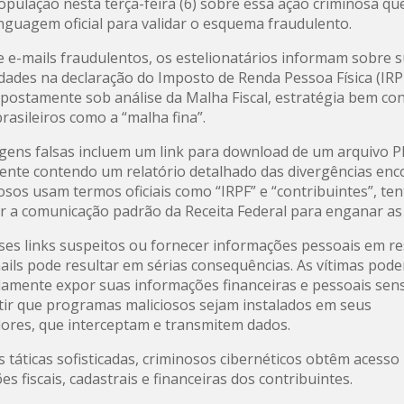
população nesta terça-feira (6) sobre essa ação criminosa q
linguagem oficial para validar o esquema fraudulento.
e e-mails fraudulentos, os estelionatários informam sobre 
idades na declaração do Imposto de Renda Pessoa Física (IRPF
upostamente sob análise da Malha Fiscal, estratégia bem co
brasileiros como a “malha fina”.
ens falsas incluem um link para download de um arquivo P
nte contendo um relatório detalhado das divergências enc
osos usam termos oficiais como “IRPF” e “contribuintes”, te
r a comunicação padrão da Receita Federal para enganar as 
sses links suspeitos ou fornecer informações pessoais em r
ails pode resultar em sérias consequências. As vítimas pod
damente expor suas informações financeiras e pessoais sens
tir que programas maliciosos sejam instalados em seus
res, que interceptam e transmitem dados.
 táticas sofisticadas, criminosos cibernéticos obtêm acesso 
s fiscais, cadastrais e financeiras dos contribuintes.