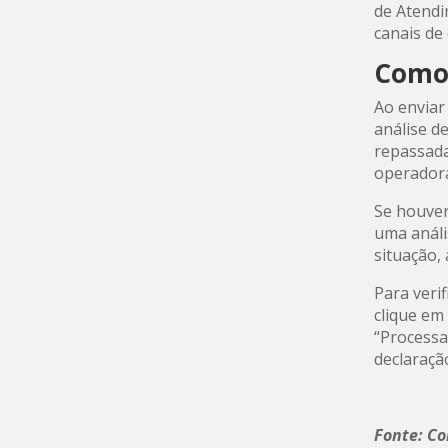
de Atendi
canais de
Como 
Ao enviar
análise d
repassada
operadora
Se houver
uma análi
situação, 
Para verif
clique em
“Processa
declaraçã
Fonte: C