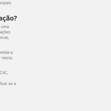
ncipais
ração?
a uma
mações
iras,
etida a
r nesta
-CAC,
icar se a