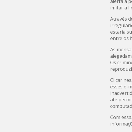
alerta à 
imitar a 
Através d
irregular
estaria s
entre os 
As mensag
alegadame
Os crimin
reproduzi
Clicar ne
esses e-m
inadverti
até permi
computado
Com essas
informaçõe