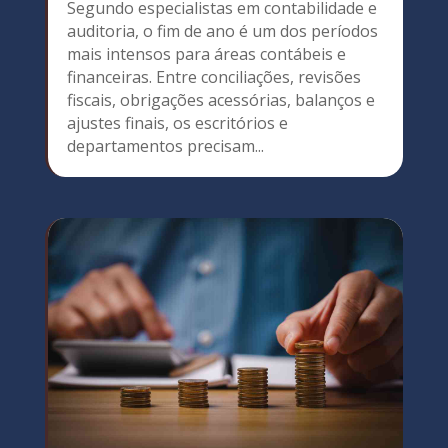
Segundo especialistas em contabilidade e
auditoria, o fim de ano é um dos períodos
mais intensos para áreas contábeis e
financeiras. Entre conciliações, revisões
fiscais, obrigações acessórias, balanços e
ajustes finais, os escritórios e
departamentos precisam...