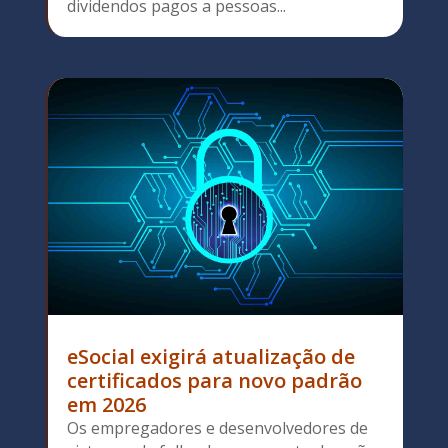
dividendos pagos a pessoas...
eSocial exigirá atualização de
certificados para novo padrão
em 2026
Os empregadores e desenvolvedores de